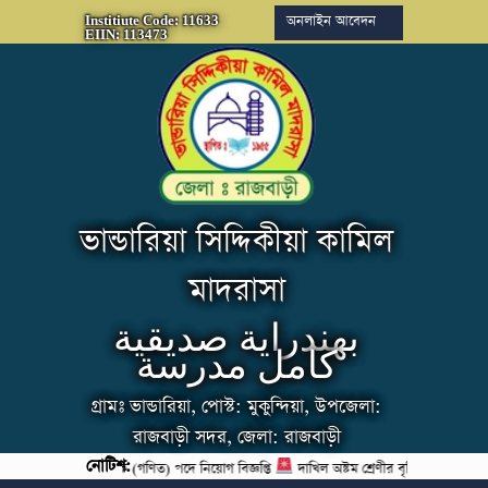
অনলাইন আবেদন
Institiute Code: 11633
EIIN: 113473
ভান্ডারিয়া সিদ্দিকীয়া কামিল
মাদরাসা
بهندراية صديقية
كامل مدرسة
গ্রামঃ ভান্ডারিয়া, পোস্ট: মুকুন্দিয়া, উপজেলা:
রাজবাড়ী সদর, জেলা: রাজবাড়ী
নোটিশ:
্ডকালীন সহকারী শিক্ষক (গণিত) পদে নিয়োগ বিজ্ঞপ্তি
দাখিল অষ্টম শ্রেণীর বৃত্তি পরীক্ষা ২০২