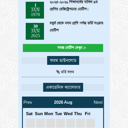
শ্রেণির রেজিষ্ট্রেশনের নোটিশ।
JAN
1970
চতুর্থ থেকে নবম শ্রেণি পর্যন্ত ভর্তি সংক্রান্ত
30
নোটিশ
JAN
2025
সমস্ত নোটিশ দেখুন
ফরম ডাউনলোড
ভর্তি ফরম
একাডেমিক ক্যালেন্ডার
Prev
2026 Aug
Next
Sat
Sun
Mon
Tue
Wed
Thu
Fri