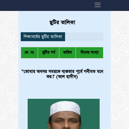
h6>
ছুটির তালিকা
শিক্ষাবর্ষের ছুটির তালিকা
ক্র. নং
ছুটির পর্ব
তারিখ
দিনের সংখ্যা
“তোমার অবসর সময়কে ব্যস্ততার পূর্বে গনীমত মনে
কর।” (আল হাদীস)