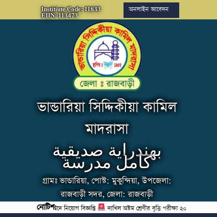
অনলাইন আবেদন
Institiute Code: 11633
EIIN: 113473
ভান্ডারিয়া সিদ্দিকীয়া কামিল
মাদরাসা
بهندراية صديقية
كامل مدرسة
গ্রামঃ ভান্ডারিয়া, পোস্ট: মুকুন্দিয়া, উপজেলা:
রাজবাড়ী সদর, জেলা: রাজবাড়ী
নোটিশ:
রী শিক্ষক (গণিত) পদে নিয়োগ বিজ্ঞপ্তি
দাখিল অষ্টম শ্রেণীর বৃত্তি পরীক্ষা ২০২৫ এর সময়সূচি