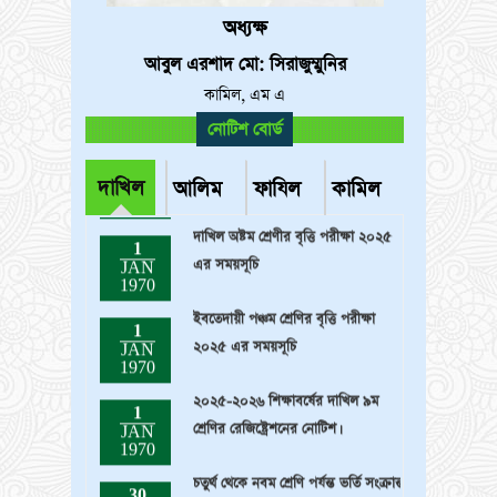
অধ্যক্ষ
আবুল এরশাদ মো: সিরাজুম্মুনির
কামিল, এম এ
নোটিশ বোর্ড
খন্ডকালীন সহকারী শিক্ষক (গণিত) পদে
1
নিয়োগ বিজ্ঞপ্তি
JAN
1970
দাখিল
আলিম
ফাযিল
কামিল
দাখিল অষ্টম শ্রেণীর বৃত্তি পরীক্ষা ২০২৫
1
এর সময়সূচি
JAN
1970
ইবতেদায়ী পঞ্চম শ্রেণির বৃত্তি পরীক্ষা
1
২০২৫ এর সময়সূচি
JAN
1970
২০২৫-২০২৬ শিক্ষাবর্ষের দাখিল ৯ম
1
শ্রেণির রেজিষ্ট্রেশনের নোটিশ।
JAN
1970
চতুর্থ থেকে নবম শ্রেণি পর্যন্ত ভর্তি সংক্রান্ত
30
নোটিশ
JAN