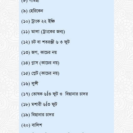
(৮) গামছা
(৯) হেরিকেন
(১০) ট্রাংক ২২ ইঞ্চি
(১১) তালা (ট্রাংকের জন্য)
(১২) চট বা শতরঞ্জী ৬ ৩ ফুট
(১৩) জগ, কাচের নয়
(১৪) গ্লাস (কাচের নয়)
(১৫) প্লেট (কাচের নয়)
(১৬) লুঙ্গী
(১৭) তোষক ৬Í৩ ফুট ও বিছানার চাদর
(১৮) মশারী ৬Í৩ ফুট
(১৯) বিছানার চাদর
(২০) বালিশ