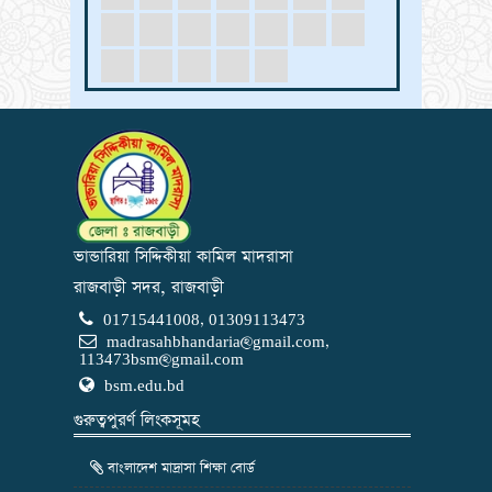
ভান্ডারিয়া সিদ্দিকীয়া কামিল মাদরাসা
রাজবাড়ী সদর, রাজবাড়ী
01715441008, 01309113473
madrasahbhandaria@gmail.com
,
113473bsm@gmail.com
bsm.edu.bd
গুরুত্বপুরর্ণ লিংকসূমহ
বাংলাদেশ মাদ্রাসা শিক্ষা বোর্ড