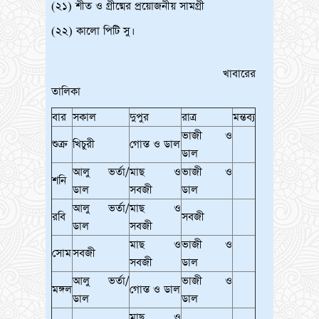
(২১) শীত ও গ্রীষ্মের প্রয়োজনীয় সামগ্রী
(২২) কালো পিটি সু।
খাবারের
তালিকা
বার
সকাল
দুপুর
রাত্র
মন্তব্য
ভাজী ও
শুক্র
খিচুরী
গোস্ত ও ডাল
ডাল
আলু ভর্তা/
মাছ ও
ভাজী ও
শনি
ডাল
সবজী
ডাল
আলু ভর্তা/
মাছ ও
রবি
সবজী
ডাল
সবজী
মাছ ও
ভাজী ও
সোম
সবজী
সবজী
ডাল
আলু ভর্তা/
ভাজী ও
মঙ্গল
গোস্ত ও ডাল
ডাল
ডাল
মাছ ও