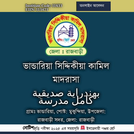
অনলাইন আবেদন
Institiute Code: 11633
EIIN: 113473
ভান্ডারিয়া সিদ্দিকীয়া কামিল
মাদরাসা
بهندراية صديقية
كامل مدرسة
গ্রামঃ ভান্ডারিয়া, পোস্ট: মুকুন্দিয়া, উপজেলা:
রাজবাড়ী সদর, জেলা: রাজবাড়ী
নোটিশ:
াখিল অষ্টম শ্রেণীর বৃত্তি পরীক্ষা ২০২৫ এর সময়সূচি
ইবতেদায়ী পঞ্চম শ্রেণির বৃত্তি পরীক্ষা 