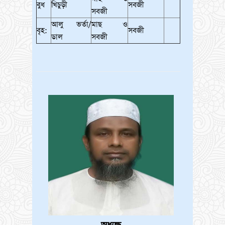
বুধ
খিচুড়ী
সবজী
সবজী
আলু ভর্তা/
মাছ ও
বৃহ:
সবজী
ডাল
সবজী
খন্ডকালীন সহকারী শিক্ষক (গণিত) পদে
1
নিয়োগ বিজ্ঞপ্তি
JAN
1970
দাখিল অষ্টম শ্রেণীর বৃত্তি পরীক্ষা ২০২৫
1
এর সময়সূচি
JAN