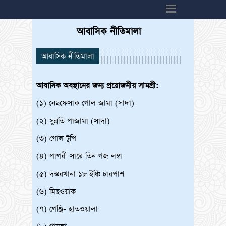
h6>
আবাসিক নীতিমালা
আবাসিক নীতিমালা
আবাসিক অবস্থানের জন্য প্রয়োজনীয় সামগ্রী:
(১) নেছফেসাক গোল জামা (সাদা)
(২) সুন্নতি পাজামা (সাদা)
(৩) গোল টুপি
(৪) পাগরী সারে তিন গজ লম্বা
(৫) দস্তরখানা ১৮ ইঞ্চি চারপাশ
(৬) মিছওয়াক
(৭) গেঞ্জি- হাতওয়ালা