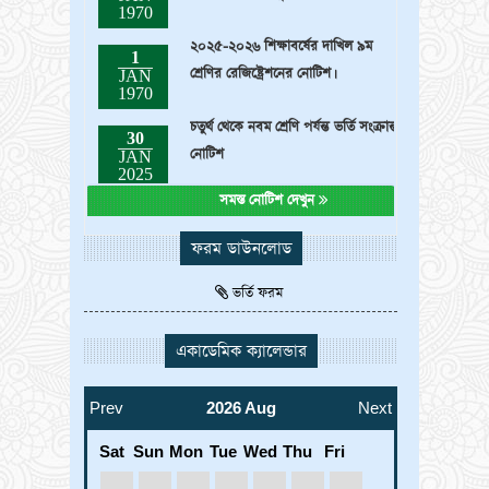
২০২৫-২০২৬ শিক্ষাবর্ষের দাখিল ৯ম
1
শ্রেণির রেজিষ্ট্রেশনের নোটিশ।
JAN
1970
চতুর্থ থেকে নবম শ্রেণি পর্যন্ত ভর্তি সংক্রান্ত
30
নোটিশ
JAN
2025
সমস্ত নোটিশ দেখুন
ফরম ডাউনলোড
ভর্তি ফরম
একাডেমিক ক্যালেন্ডার
Prev
2026 Aug
Next
Sat
Sun
Mon
Tue
Wed
Thu
Fri