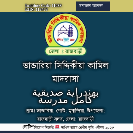
অনলাইন আবেদন
Institiute Code: 11633
EIIN: 113473
ভান্ডারিয়া সিদ্দিকীয়া কামিল
মাদরাসা
بهندراية صديقية
كامل مدرسة
গ্রামঃ ভান্ডারিয়া, পোস্ট: মুকুন্দিয়া, উপজেলা:
রাজবাড়ী সদর, জেলা: রাজবাড়ী
নোটিশ:
শিক্ষক (গণিত) পদে নিয়োগ বিজ্ঞপ্তি
দাখিল অষ্টম শ্রেণীর বৃত্তি পরীক্ষা ২০২৫ এর সময়সূচি