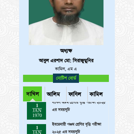
অধ্যক্ষ
আবুল এরশাদ মো: সিরাজুম্মুনির
কামিল, এম এ
খন্ডকালীন সহকারী শিক্ষক (গণিত) পদে
নোটিশ বোর্ড
1
নিয়োগ বিজ্ঞপ্তি
JAN
1970
দাখিল
আলিম
ফাযিল
কামিল
দাখিল অষ্টম শ্রেণীর বৃত্তি পরীক্ষা ২০২৫
1
এর সময়সূচি
JAN
1970
ইবতেদায়ী পঞ্চম শ্রেণির বৃত্তি পরীক্ষা
1
২০২৫ এর সময়সূচি
JAN
1970