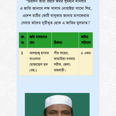
“চিরদিন তাঁরা রইবে অমর সুমহান দানবীর
এ জাতি জানাবে লক্ষ সালাম নোয়াইয়া লাখো শির,
এদেশ মাটির কোটি বালুকায় জানায় মাগফেরাত
সেবায় তাঁদের দূরীভূত হোক এ জাতির মুলমাত।”
ক্র.
জমি দাতাদের
জমির
নং
নাম
ঠিকানা
পরিমাণ
1
আলহাজ্ব হযরত
পীর সাহেব,
৪ একর
মাওলানা
ভান্ডারিয়া দরবার
মোজাম্মেল হক
শরীফ, জেলা:
(রহ:)
রাজবাড়ী।