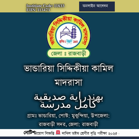
অনলাইন আবেদন
Institiute Code: 11633
EIIN: 113473
ভান্ডারিয়া সিদ্দিকীয়া কামিল
মাদরাসা
بهندراية صديقية
كامل مدرسة
গ্রামঃ ভান্ডারিয়া, পোস্ট: মুকুন্দিয়া, উপজেলা:
রাজবাড়ী সদর, জেলা: রাজবাড়ী
নোটিশ:
িক্ষক (গণিত) পদে নিয়োগ বিজ্ঞপ্তি
দাখিল অষ্টম শ্রেণীর বৃত্তি পরীক্ষা ২০২৫ এর সময়সূচি