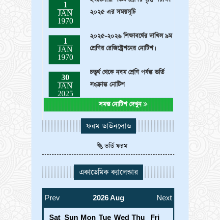
২০২৫ এর সময়সূচি
JAN
1970
২০২৫-২০২৬ শিক্ষাবর্ষের দাখিল ৯ম
1
শ্রেণির রেজিষ্ট্রেশনের নোটিশ।
JAN
1970
চতুর্থ থেকে নবম শ্রেণি পর্যন্ত ভর্তি
30
সংক্রান্ত নোটিশ
JAN
2025
সমস্ত নোটিশ দেখুন
ফরম ডাউনলোড
ভর্তি ফরম
একাডেমিক ক্যালেন্ডার
Prev
2026 Aug
Next
Sat
Sun
Mon
Tue
Wed
Thu
Fri