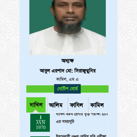
অধ্যক্ষ
আবুল এরশাদ মো: সিরাজুম্মুনির
কামিল, এম এ
খন্ডকালীন সহকারী শিক্ষক (গণিত)
নোটিশ বোর্ড
1
পদে নিয়োগ বিজ্ঞপ্তি
JAN
1970
দাখিল
আলিম
ফাযিল
কামিল
দাখিল অষ্টম শ্রেণীর বৃত্তি পরীক্ষা ২০২৫
1
এর সময়সূচি
JAN
1970
ইবতেদায়ী পঞ্চম শ্রেণির বৃত্তি পরীক্ষা
1