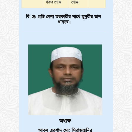
গরুর গোস্ত
গোস্ত
বি: দ্র: প্রতি বেলা তরকারীর সাথে মুসুরীর ডাল
থাকবে।
খন্ডকালীন সহকারী শিক্ষক (গণিত) পদে
1
নিয়োগ বিজ্ঞপ্তি
JAN
অধ্যক্ষ
1970
দাখিল অষ্টম শ্রেণীর বৃত্তি পরীক্ষা ২০২৫
আবুল এরশাদ মো: সিরাজুম্মুনির