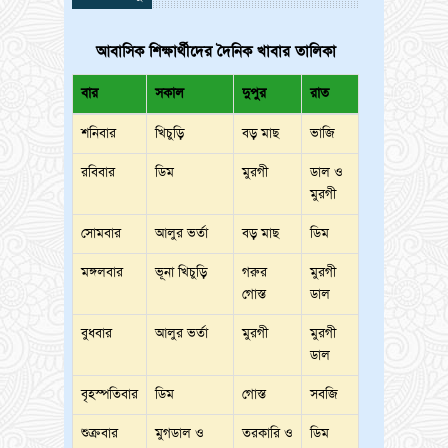
আবাসিক শিক্ষার্থীদের দৈনিক খাবার তালিকা
বার
সকাল
দুপুর
রাত
শনিবার
খিচুড়ি
বড় মাছ
ভাজি
রবিবার
ডিম
মুরগী
ডাল ও
মুরগী
সোমবার
আলুর ভর্তা
বড় মাছ
ডিম
মঙ্গলবার
ভূনা খিচুড়ি
গরুর
মুরগী
গোস্ত
ডাল
বুধবার
আলুর ভর্তা
মুরগী
মুরগী
ডাল
বৃহস্পতিবার
ডিম
গোস্ত
সবজি
শুক্রবার
মুগডাল ও
তরকারি ও
ডিম