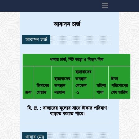
h6>
আবাসন চার্জ
আবাসন চার্জ
খাবার চার্জ, সিট ভাড়া ও বিদ্যুৎ বিল
ছাত্রাবাসের
ছাত্রাবাসের
অবস্থান
টাকা
হিসাবের
অবস্থান
লেভেল
মহিলা
পরিশোধের
ক্রম
মেয়াদ
নরমাল
-১
শাখা
শেষ তারিখ
বি. দ্র. : বাজারের মূল্যের সাথে টাকার পরিমাণ
বাড়তে কমতে পারে।
খাবার মেনু