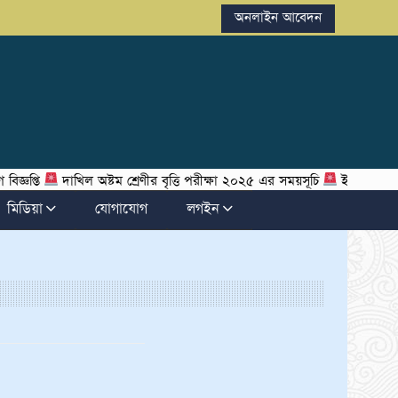
অনলাইন আবেদন
ঞপ্তি
দাখিল অষ্টম শ্রেণীর বৃত্তি পরীক্ষা ২০২৫ এর সময়সূচি
ইবতেদায়ী পঞ্চ
মিডিয়া
যোগাযোগ
লগইন