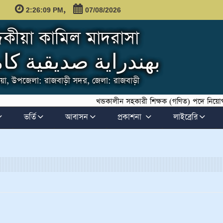
,
2:26:09 PM
07/08/2026
দ্দিকীয়া কামিল মাদরাসা
بهندراية صديقية ك
কুন্দিয়া, উপজেলা: রাজবাড়ী সদর, জেলা: রাজবাড়ী
খন্ডকালীন সহকারী শিক্ষক (গণিত) পদে নিয়োগ বিজ্
ভর্তি
আবাসন
প্রকাশনা
লাইব্রেরি