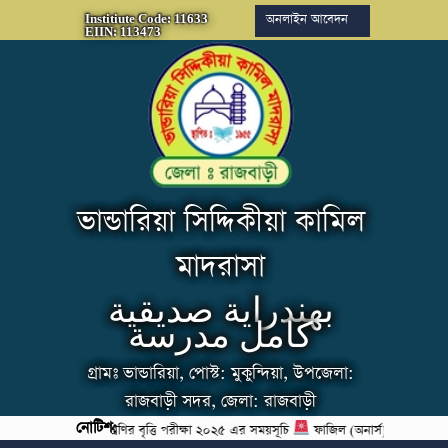
অনলাইন আবেদন
Institiute Code: 11633
EIIN: 113473
ভান্ডারিয়া সিদ্দিকীয়া কামিল
মাদরাসা
بهندراية صديقية
كامل مدرسة
গ্রামঃ ভান্ডারিয়া, পোস্ট: মুকুন্দিয়া, উপজেলা:
রাজবাড়ী সদর, জেলা: রাজবাড়ী
নোটিশ:
ইবতেদায়ী পঞ্চম শ্রেণির বৃত্তি পরীক্ষা ২০২৫ এর সময়সূচি
ফাজিল (অনার্স) পরীক্ষা ২০২৪ এ