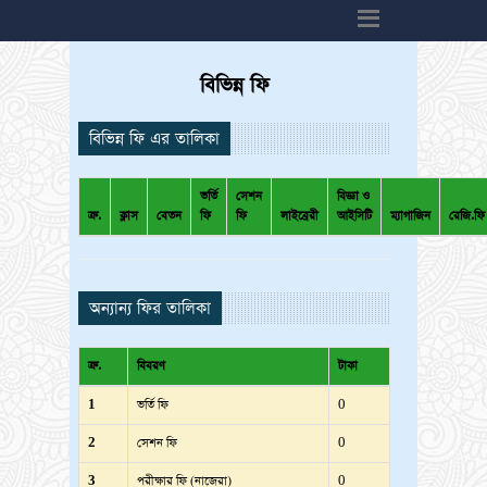
h6>
বিভিন্ন ফি
বিভিন্ন ফি এর তালিকা
ভর্তি
সেশন
বিজ্ঞা ও
ক্র.
ক্লাস
বেতন
ফি
ফি
লাইব্রেরী
আইসিটি
ম্যাগাজিন
রেজি.ফি
অন্যান্য ফির তালিকা
ক্র.
বিবরণ
টাকা
1
ভর্তি ফি
0
2
সেশন ফি
0
3
পরীক্ষার ফি (নাজেরা)
0