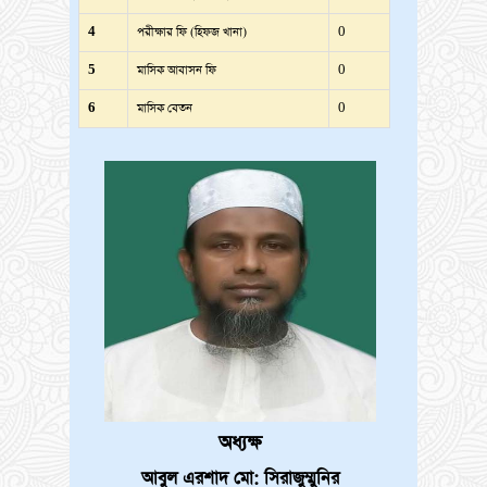
4
পরীক্ষার ফি (হিফজ খানা)
0
5
মাসিক আবাসন ফি
0
6
মাসিক বেতন
0
অধ্যক্ষ
আবুল এরশাদ মো: সিরাজুম্মুনির