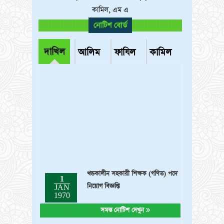
কামিল, এম এ
নোটিশ বোর্ড
দাখিল
আলিম
ফাযিল
কামিল
খন্ডকালীন সহকারী শিক্ষক (গণিত) পদে
1
নিয়োগ বিজ্ঞপ্তি
JAN
1970
দাখিল অষ্টম শ্রেণীর বৃত্তি পরীক্ষা ২০২৫
1
এর সময়সূচি
JAN
সমস্ত নোটিশ দেখুন
1970