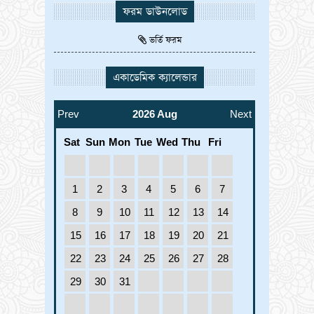
ফরম ডাউনলোড
ইবতেদায়ী পঞ্চম শ্রেণির বৃত্তি পরীক্ষা
1
২০২৫ এর সময়সূচি
JAN
ভর্তি ফরম
1970
২০২৫-২০২৬ শিক্ষাবর্ষের দাখিল ৯ম
1
একাডেমিক ক্যালেন্ডার
শ্রেণির রেজিষ্ট্রেশনের নোটিশ।
JAN
1970
Prev
2026 Aug
Next
চতুর্থ থেকে নবম শ্রেণি পর্যন্ত ভর্তি সংক্রান্ত
30
নোটিশ
JAN
Sat
Sun
Mon
Tue
Wed
Thu
Fri
2025
1
2
3
4
5
6
7
8
9
10
11
12
13
14
15
16
17
18
19
20
21
22
23
24
25
26
27
28
29
30
31