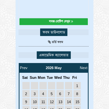
সমস্ত নোটিশ দেখুন
ফরম ডাউনলোড
ভর্তি ফরম
একাডেমিক ক্যালেন্ডার
Prev
2026 May
Next
Sat
Sun
Mon
Tue
Wed
Thu
Fri
1
2
3
4
5
6
7
8
9
10
11
12
13
14
15