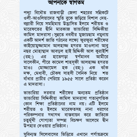
আপনাকে স্বাগতম
পদ্মা বিধৌত রাজবাড়ী জেলা শহরের সন্নিকটে
ওলী-আওলিয়াদের স্মৃতি বুকে জড়িয়ে বিশাল দেহ-
বল্লারী নিয়ে সমহিমায় উদ্ভাসিত ইলমে শরীয়ত ও
মারেফতের দ্বীনি মারকাজ ভান্ডারিয়া সিদ্দিকীয়া
কামিল মাদরাসা। সুন্নতে নববীর মুজাচছাম নমুনায়
একটি আদর্শ জাতি গঠনের লক্ষ্যে ফুরফুরা শরীফের
কাইয়োমুজ্জামান আলহাজ্জ হযরত মাওলানা আবু
নছর মোহাম্মাদ আবদুল হাই ছিদ্দিকী আল কুরাইশি
(রহ:) এর হাতেগড়া স্বর্ণমানব আমীরে
সালেকীন, পীরে কামেল শাহসূফী আলহাজ্জ হযরত
মাওঃ মোজ্জামেল হক (রহ:) এক ঝাঁক
দক্ষ, মেধাবী, চৌকষ সাহসী সৈনিক নিয়ে শত
বাঁধার প্রাচীর পেরিয়ে ১৯৫৫ সালে প্রতিষ্ঠা করেন
এ মাদরাসা।
ভান্ডারিয়া দরবার শরীফের অন্যতম প্রতিষ্ঠান
ভান্ডারিয়া সিদ্দিকীয়া কামিল মাদরাসা গতানুগতিক
কোন শিক্ষা প্রতিষ্ঠানের নাম নয়। এটি ইলমে
শরীয়ত ও ইলমে মারেফতসহ নানা ধরণের
পরিকল্পনার যথাযথ বাস্তবায়ন করে জাতিকে
চতুর্মূখী যোগ্যতা সম্পন্ন বিচক্ষণ আলেমে দ্বীন
উপহার দেওয়ার প্রতিষ্ঠান।
সুবিন্যস্ত সিলেবাসের ভিত্তিতে এখানে পর্যায়ক্রমে