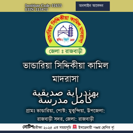
অনলাইন আবেদন
Institiute Code: 11633
EIIN: 113473
ভান্ডারিয়া সিদ্দিকীয়া কামিল
মাদরাসা
بهندراية صديقية
كامل مدرسة
গ্রামঃ ভান্ডারিয়া, পোস্ট: মুকুন্দিয়া, উপজেলা:
রাজবাড়ী সদর, জেলা: রাজবাড়ী
নোটিশ:
্টম শ্রেণীর বৃত্তি পরীক্ষা ২০২৫ এর সময়সূচি
ইবতেদায়ী পঞ্চম শ্রেণির বৃত্তি পরীক্ষা ২০২৫ এর